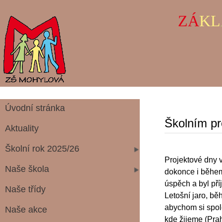
ZÁ
KL
Úvodní stránka
Školním p
Aktuality
Školní rok 2025/26
Projektové dny v
Naše škola
dokonce i během 
úspěch a byl př
Naše třídy
Letošní jaro, bě
abychom si spole
Naše akce
kde žijeme (Prah