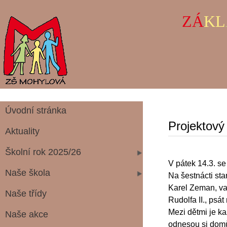
ZÁ
KL
Úvodní stránka
Projektový
Aktuality
Školní rok 2025/26
V pátek 14.3. s
Naše škola
Na šestnácti st
Karel Zeman, vař
Naše třídy
Rudolfa II., psá
Mezi dětmi je ka
Naše akce
odnesou si domů 