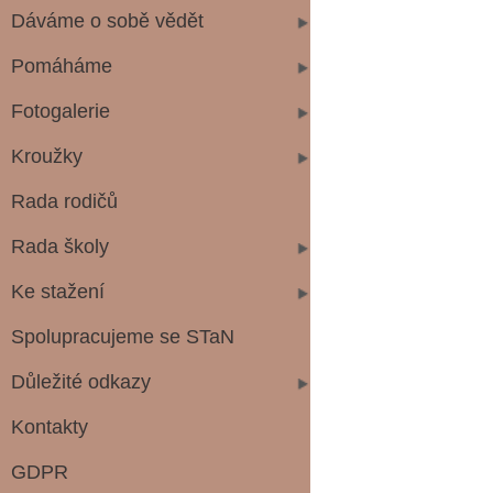
Dáváme o sobě vědět
Pomáháme
Fotogalerie
Kroužky
Rada rodičů
Rada školy
Ke stažení
Spolupracujeme se STaN
Důležité odkazy
Kontakty
GDPR