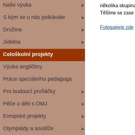
Naše výuka
několika skupina
Těšíme se zase 
S kým se u nás potkáváte
Fotogalerie zde
Družina
Jídelna
Celoškolní projekty
Výuka angličtiny
Práce speciálního pedagoga
Pro budoucí prvňáčky
Péče o děti s OMJ
Evropské projekty
Olympiády a soutěže