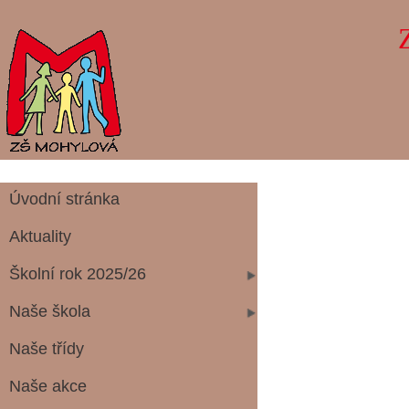
Úvodní stránka
Aktuality
Školní rok 2025/26
Naše škola
Naše třídy
Naše akce