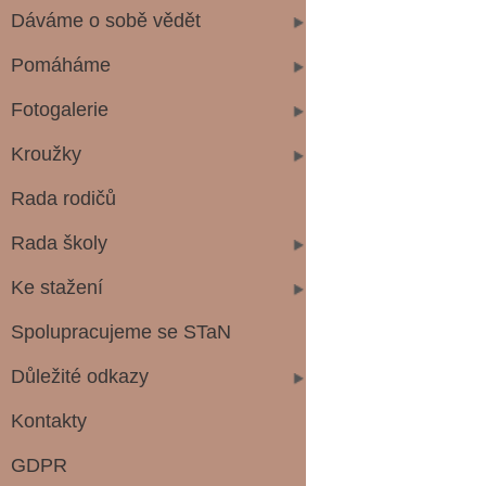
Dáváme o sobě vědět
Pomáháme
Fotogalerie
Kroužky
Rada rodičů
Rada školy
Ke stažení
Spolupracujeme se STaN
Důležité odkazy
Kontakty
GDPR