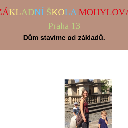
ZÁ
KL
AD
NÍ
Š
KO
LA
MOHYLOV
Praha 13
Dům stavíme od základů.