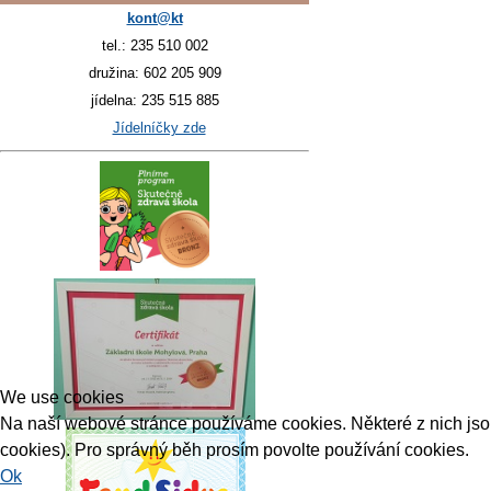
kont@kt
tel.: 235 510 002
družina: 602 205 909
jídelna: 235 515 885
Jídelníčky zde
We use cookies
Na naší webové stránce používáme cookies. Některé z nich jsou 
cookies). Pro správný běh prosím povolte používání cookies.
Ok