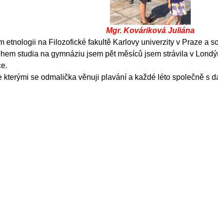
Mgr. Kováriková Juliána
 etnologii na Filozofické fakultě Karlovy univerzity v Praze a
Během studia na gymnáziu jsem pět měsíců jsem st
r
ávila v Londý
ce.
 kterými se odmalička věnuji plavání a každé léto společně s da