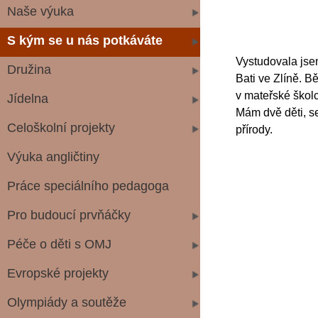
Naše výuka
S kým se u nás potkáváte
Vystudovala jsem
Družina
Bati ve Zlíně. 
v mateřské škol
Jídelna
Mám dvě děti, se
Celoškolní projekty
pří
r
ody.
Výuka angličtiny
Práce speciálního pedagoga
Pro budoucí prvňáčky
Péče o děti s OMJ
Evropské projekty
Olympiády a soutěže