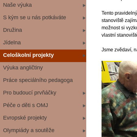
Naše výuka
Tento pravidelný 
S kým se u nás potkáváte
stanoviště zajím
možnost si vyzko
Družina
vlastní stanovišt
Jídelna
Jsme zvědaví, na
Celoškolní projekty
Výuka angličtiny
Práce speciálního pedagoga
Pro budoucí prvňáčky
Péče o děti s OMJ
Evropské projekty
Olympiády a soutěže