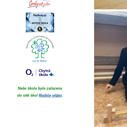
Naše škola byla zařazena
do sítě škol
Rodiče vítáni
.