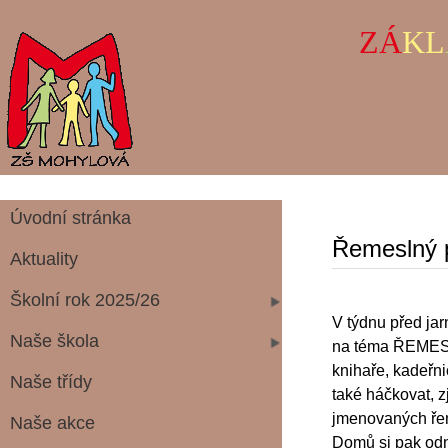
ZÁ
KL
Úvodní stránka
Řemeslný p
Aktuality
Školní rok 2025/26
V týdnu před ja
Naše škola
na téma ŘEMESLA.
knihaře, kadeřni
Naše třídy
také háčkovat, zj
jmenovaných řeme
Naše akce
Domů si pak odne