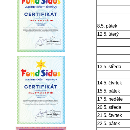
8.5. pátek
12.5. úterý
13.5. středa
14.5. čtvrtek
15.5. pátek
17.5. neděle
20.5. středa
21.5. čtvrtek
22.5. pátek