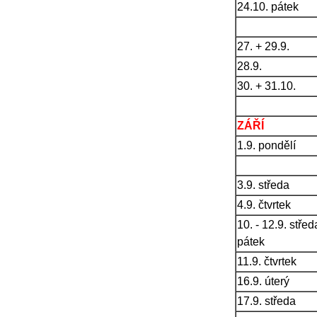
24.10. pátek
27. + 29.9.
28.9.
30. + 31.10.
ZÁŘÍ
1.9. pondělí
3.9. středa
4.9. čtvrtek
10. - 12.9. střed
pátek
11.9. čtvrtek
16.9. úterý
17.9. středa