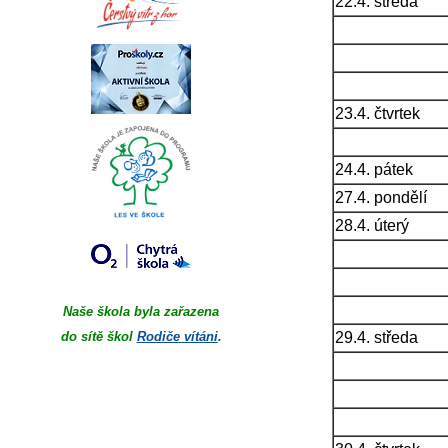
22.4. středa
23.4. čtvrtek
24.4. pátek
27.4. pondělí
28.4. úterý
Naše škola byla zařazena
do sítě škol
Rodiče vítáni
.
29.4. středa