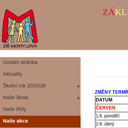
ZÁ
KL
Úvodní stránka
Aktuality
Školní rok 2025/26
ZMĚNY TERMÍ
Naše škola
DATUM
ČERVEN
Naše třídy
1.6. pondělí
Naše akce
2.6. úterý