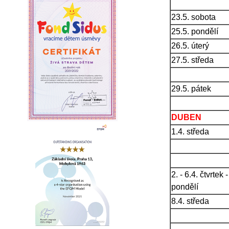
23.5. sobota
25.5. pondělí
26.5. úterý
27.5. středa
29.5. pátek
DUBEN
1.4. středa
2. - 6.4. čtvrtek -
pondělí
8.4. středa