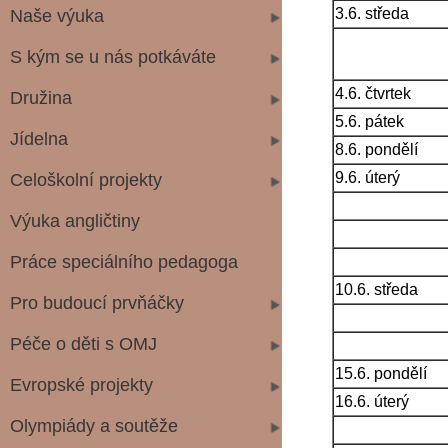
3.6. středa
Naše výuka
S kým se u nás potkáváte
4.6. čtvrtek
Družina
5.6. pátek
Jídelna
8.6. pondělí
9.6. úterý
Celoškolní projekty
Výuka angličtiny
Práce speciálního pedagoga
10.6. středa
Pro budoucí prvňáčky
Péče o děti s OMJ
15.6. pondělí
Evropské projekty
16.6. úterý
Olympiády a soutěže