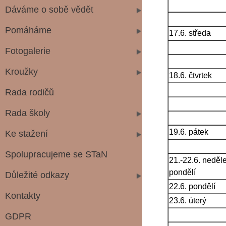
Dáváme o sobě vědět
Pomáháme
17.6. středa
Fotogalerie
Kroužky
18.6. čtvrtek
Rada rodičů
Rada školy
19.6. pátek
Ke stažení
Spolupracujeme se STaN
21.-22.6. neděle
pondělí
Důležité odkazy
22.6. pondělí
Kontakty
23.6. úterý
GDPR