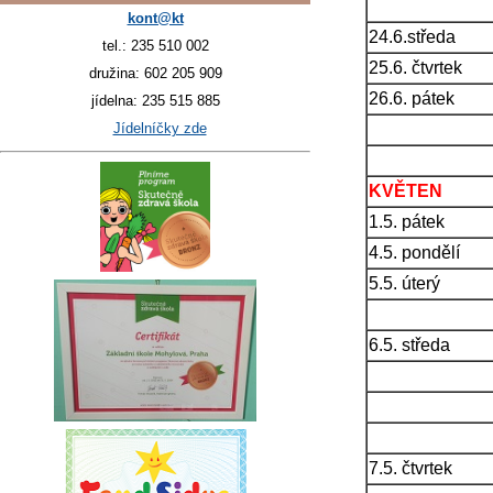
kont@kt
24.6.středa
tel.: 235 510 002
25.6. čtvrtek
družina: 602 205 909
26.6. pátek
jídelna: 235 515 885
Jídelníčky zde
KVĚTEN
1.5. pátek
4.5. pondělí
5.5. úterý
6.5. středa
7.5. čtvrtek