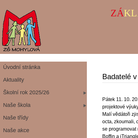
ZÁ
KL
Úvodní stránka
Badatelé v
Aktuality
Školní rok 2025/26
Pátek 11. 10. 2
Naše škola
projektové výuk
Malí vědátoři zj
Naše třídy
octa, zkoumali, 
se programovat m
Naše akce
Boffin a iTriangl