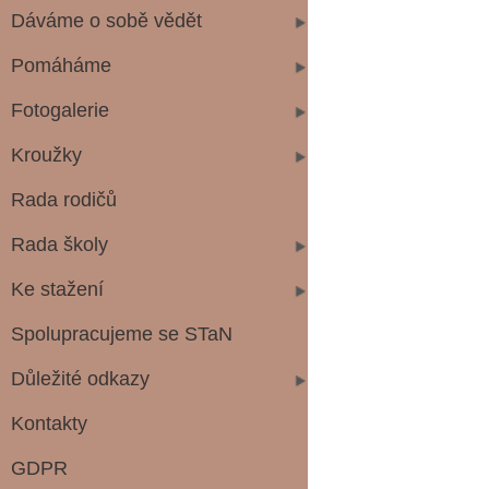
Dáváme o sobě vědět
Pomáháme
Fotogalerie
Kroužky
Rada rodičů
Rada školy
Ke stažení
Spolupracujeme se STaN
Důležité odkazy
Kontakty
GDPR