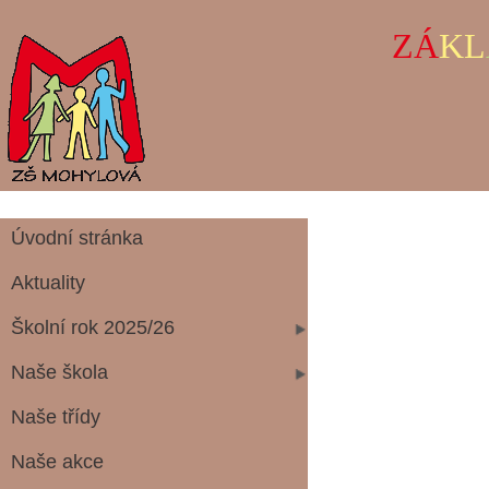
ZÁ
KL
Úvodní stránka
Aktuality
Školní rok 2025/26
Naše škola
Naše třídy
Naše akce