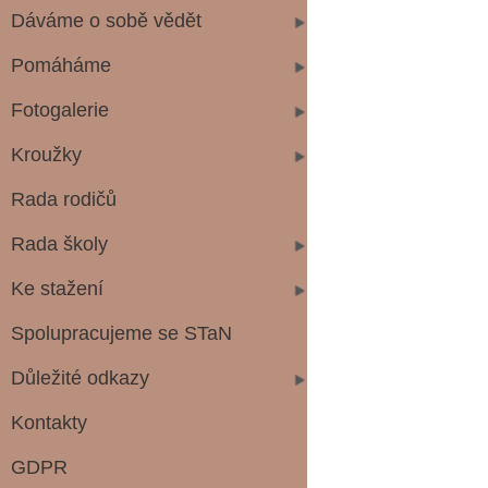
Dáváme o sobě vědět
Pomáháme
Fotogalerie
Kroužky
Rada rodičů
Rada školy
Ke stažení
Spolupracujeme se STaN
Důležité odkazy
Kontakty
GDPR