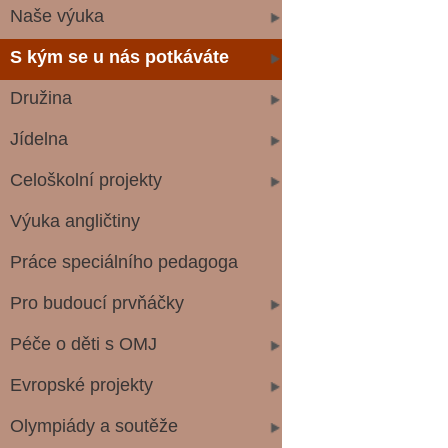
Naše výuka
S kým se u nás potkáváte
Družina
třídn
Jídelna
Celoškolní projekty
Výuka angličtiny
Práce speciálního pedagoga
Pro budoucí prvňáčky
Péče o děti s OMJ
Evropské projekty
Olympiády a soutěže