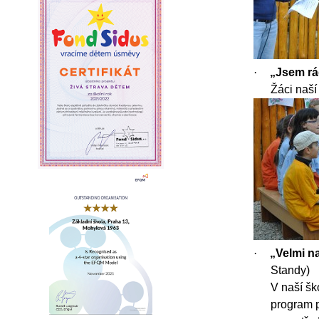
·
„Jsem rá
Žáci naší
·
„Velmi n
Standy)
V naší šk
program p