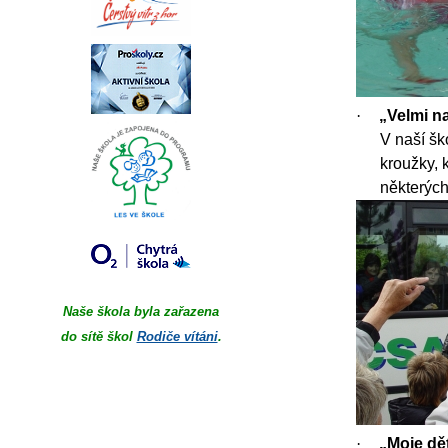
·
„Velmi n
V naší šk
kroužky, 
některých
Naše škola byla zařazena
do sítě škol
Rodiče vítáni
.
·
„Moje dět