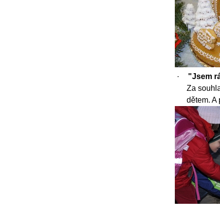
·
"J
sem rá
Za souhla
dětem. A p