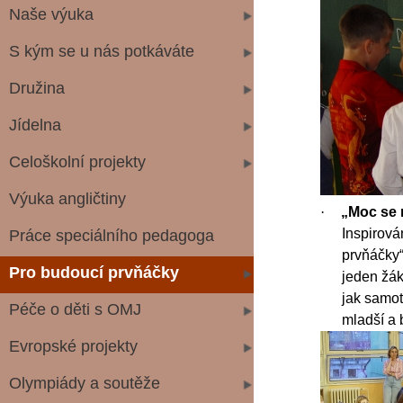
Naše výuka
S kým se u nás potkáváte
Družina
Jídelna
Celoškolní projekty
Výuka angličtiny
·
„Moc se 
Inspirová
Práce speciálního pedagoga
prvňáčky“
Pro budoucí prvňáčky
jeden žák
jak samotn
Péče o děti s OMJ
mladší a 
Evropské projekty
Olympiády a soutěže