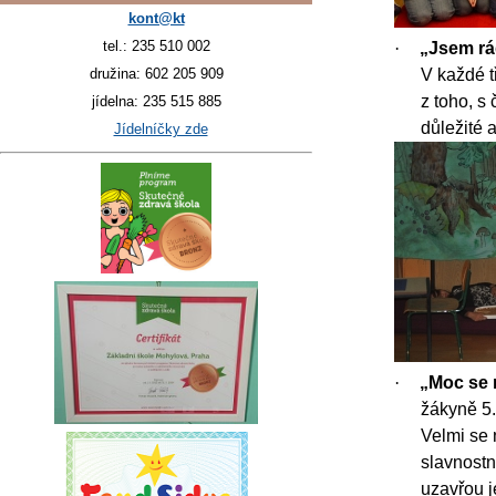
kont@kt
tel.: 235 510 002
·
„Jsem rá
družina: 602 205 909
V každé t
z toho, s
jídelna: 235 515 885
důležité 
Jídelníčky zde
·
„Moc se m
žákyně 5. 
Velmi se 
slavnostn
uzavřou j