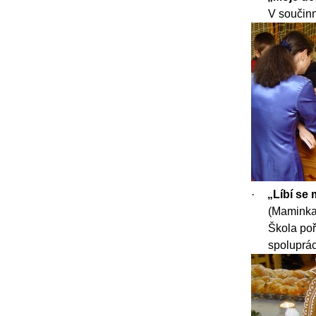
V součinn
·
„Líbí se 
(Maminka
Škola poř
spoluprác