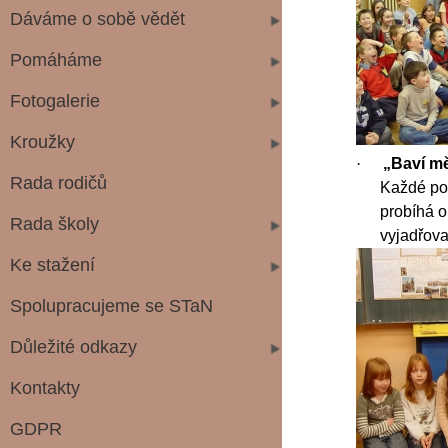
Dáváme o sobě vědět
Pomáháme
Fotogalerie
Kroužky
·
„Baví mě
Rada rodičů
Každé pon
probíhá o
Rada školy
vyjadřova
Ke stažení
Spolupracujeme se STaN
Důležité odkazy
Kontakty
GDPR