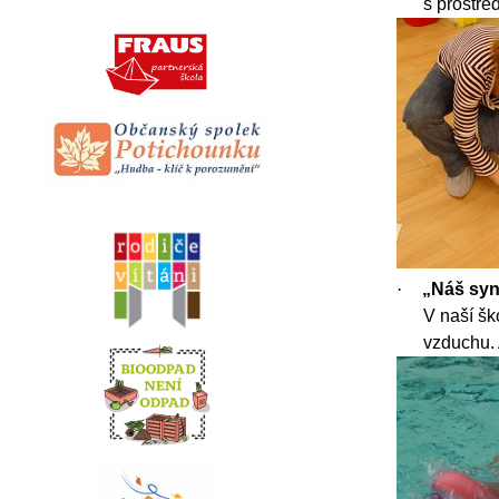
s prostřed
·
„Náš syn 
V naší šk
vzduchu. 