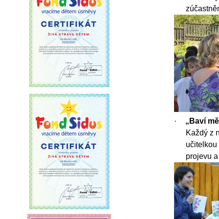
zúčastněný
·
„Baví mě
Každý z n
učitelkou
projevu a 