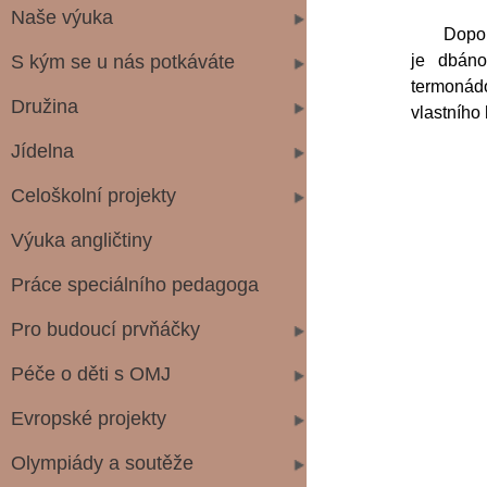
Naše výuka
Dopoledn
S kým se u nás potkáváte
je dbá
termonád
Družina
vlastního 
Jídelna
Celoškolní projekty
Výuka angličtiny
Práce speciálního pedagoga
Pro budoucí prvňáčky
Péče o děti s OMJ
Evropské projekty
Olympiády a soutěže