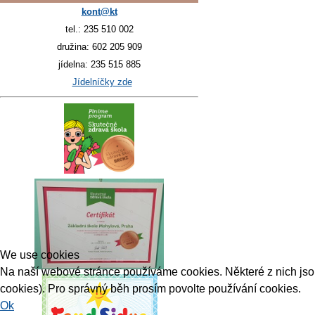
kont@kt
tel.: 235 510 002
družina: 602 205 909
jídelna: 235 515 885
Jídelníčky zde
We use cookies
Na naší webové stránce používáme cookies. Některé z nich jsou 
cookies). Pro správný běh prosím povolte používání cookies.
Ok