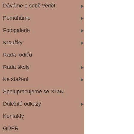
Dáváme o sobě vědět
Pomáháme
Fotogalerie
Kroužky
Rada rodičů
Rada školy
Ke stažení
Spolupracujeme se STaN
Důležité odkazy
Kontakty
GDPR