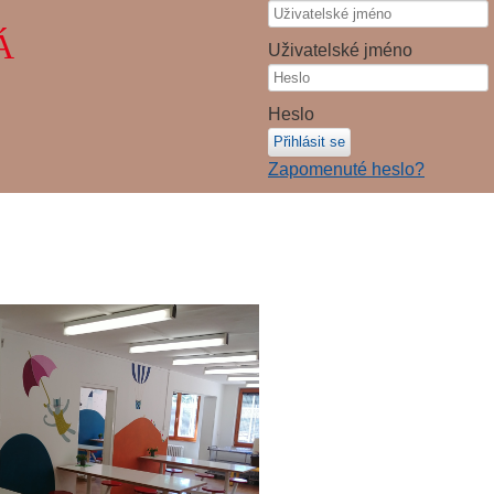
Á
Uživatelské jméno
Heslo
Přihlásit se
Zapomenuté heslo?