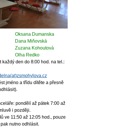
Oksana Dumanska
Dana Miňovská
Zuzana Kohoutová
Olha Redko
t
každý den do 8:00 hod. na tel.:
idelna(at)zsmohylova.cz
t jméno a třídu dítěte a přesně
dhlásit).
celáře:
pondělí až pátek 7:00 až
luvě i později.
dů
ve 11:50 až 12:05 hod., pouze
 pak nutno odhlásit.