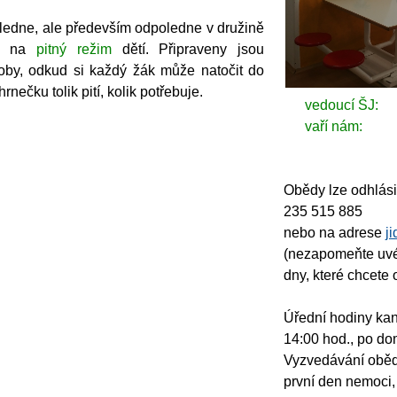
e, ale především odpoledne v družině
no na
pitný režim
dětí. Připraveny jsou
oby, odkud si každý žák může natočit do
hrnečku tolik pití, kolik potřebuje.
vedoucí ŠJ:
vaří nám:
Obědy lze odhlási
235 515 885
nebo na adrese
j
(nezapomeňte uvés
dny, které chcete o
Úřední hodiny kan
14:00 hod., po dom
Vyzvedávání obě
první den nemoci,