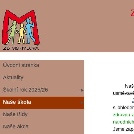
Úvodní stránka
Aktuality
Naše 
Školní rok 2025/26
usměvavé 
Naše škola
s ohlede
Naše třídy
zdravou a
národních
Naše akce
Jsme zap