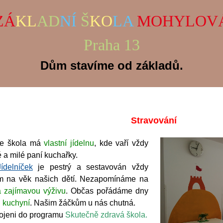
ZÁ
KL
AD
NÍ
Š
KO
LA
MOHYLOV
Praha 13
Dům stavíme od základů.
Stravování
škola má
vlastní jídelnu
, kde vaří vždy
a milé paní kuchařky.
Jídelníček
je pestrý a sestavován vždy
m na věk našich dětí. Nezapomínáme na
 zajímavou výživu
. Občas pořádáme dny
 kuchyní
. Našim žáčkům u nás chutná.
ojeni do programu
Skutečně zdravá škola.