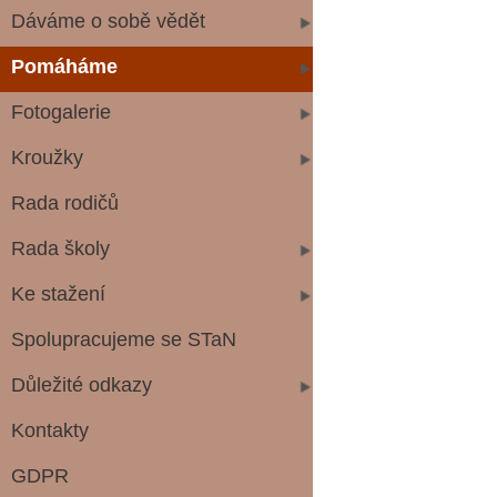
Dáváme o sobě vědět
Pomáháme
Fotogalerie
Kroužky
Rada rodičů
Rada školy
Ke stažení
Spolupracujeme se STaN
Důležité odkazy
Kontakty
GDPR