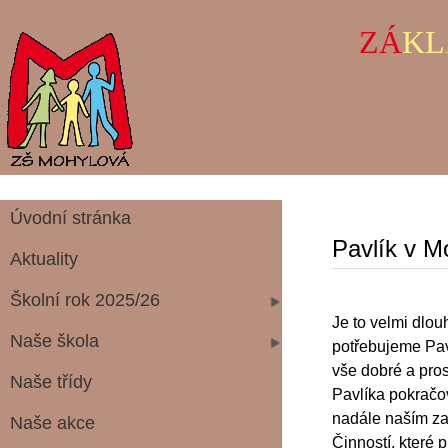
ZÁ
KL
Úvodní stránka
Pavlík v M
Aktuality
Školní rok 2025/26
Je to velmi dlo
Naše škola
potřebujeme Pavl
vše dobré a pros
Naše třídy
Pavlíka pokračo
nadále naším z
Naše akce
Činností, které 