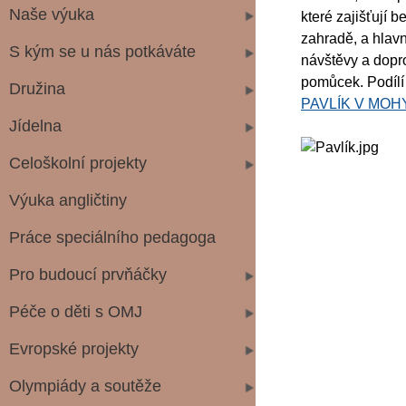
Naše výuka
které zajišťují b
zahradě, a hlavn
S kým se u nás potkáváte
návštěvy a dopr
pomůcek. Podílí 
Družina
PAVLÍK V MOHY
Jídelna
Celoškolní projekty
Výuka angličtiny
Práce speciálního pedagoga
Pro budoucí prvňáčky
Péče o děti s OMJ
Evropské projekty
Olympiády a soutěže