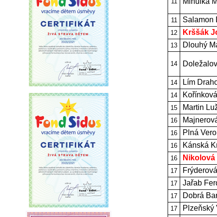
Mihulka 
11
Salamon 
11
Krššák J
12
Dlouhý Ma
13
Doležalov
14
Lím Drah
14
Kořínková
14
Martin Lu
15
Majnerov
16
Plná Vero
16
Kánská Kr
16
Nikolová
16
Frýderová
17
Jařab Fer
17
Dobrá Ba
17
Plzeňský 
17