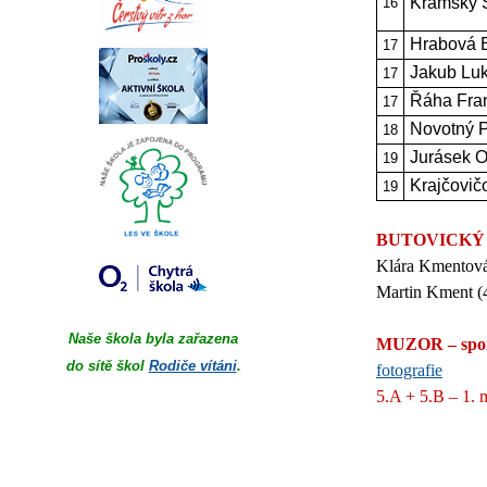
Krámský 
16
Hrabová 
17
Jakub Lu
17
Řáha Fran
17
Novotný P
18
Jurásek O
19
Krajčovič
19
BUTOVICKÝ ZV
Klára Kmentová 
Martin Kment (4
Naše škola byla zařazena
MUZOR – sporto
do sítě škol
Rodiče vítáni
.
fotografie
5.A + 5.B – 1. 