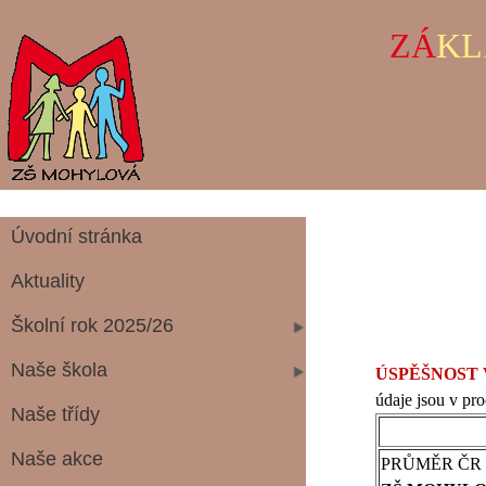
ZÁ
KL
Úvodní stránka
Aktuality
Školní rok 2025/26
Naše škola
ÚSPĚŠNOST V
údaje jsou v pr
Naše třídy
Naše akce
PRŮMĚR ČR