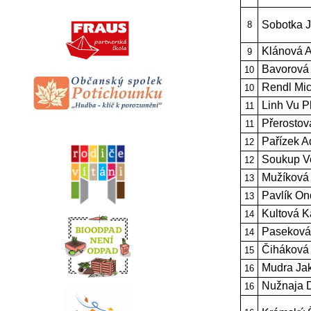
Sobotka 
8
Klánová 
9
Bavorová 
10
Rendl Mic
10
Linh Vu 
11
Přerostov
11
Pařízek 
12
Soukup V
12
Mužíková 
13
Pavlík On
13
Kultová K
14
Paseková
14
Čiháková
15
Mudra Ja
16
Nužnaja D
16