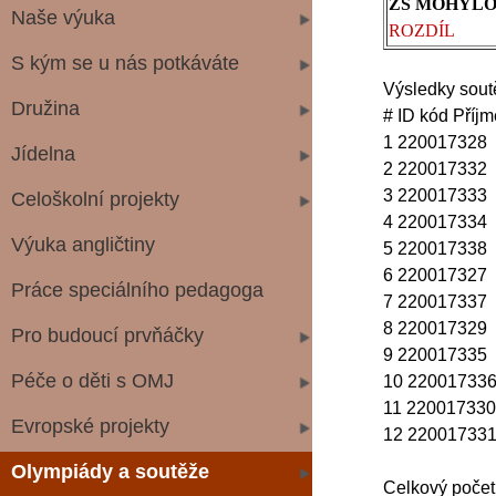
ZŠ MOHYL
Naše výuka
ROZDÍL
S kým se u nás potkáváte
Výsledky sout
Družina
# ID kód Příj
1 220017328 
Jídelna
2 220017332 
3 220017333 
Celoškolní projekty
4 220017334 
Výuka angličtiny
5 220017338 
6 220017327 
Práce speciálního pedagoga
7 220017337 
8 220017329 
Pro budoucí prvňáčky
9 220017335 
Péče o děti s OMJ
10 220017336
11 220017330
Evropské projekty
12 220017331 
Olympiády a soutěže
Celkový počet