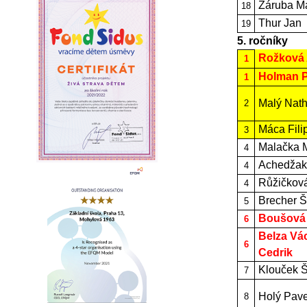
Záruba M
18
Thur Jan
19
5. ročníky
Rožková
1
Holman P
1
Malý Nat
2
Máca Fili
3
Malačka M
4
Achedžak
4
Růžičková
4
Brecher 
5
Boušová 
6
Belza Vá
6
Cedrik
Klouček 
7
Holý Pave
8