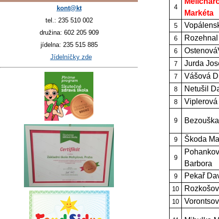
Melichar
4
kont@kt
Markéta
tel.: 235 510 002
Vopálensk
5
družina: 602 205 909
Rozehnal
6
jídelna: 235 515 885
OstenováV
6
Jídelníčky zde
Jurda Jos
7
Vášová Di
7
Netušil D
8
Viplerová
8
Bezouška
9
Škoda Mar
9
Pohanko
9
Barbora
Pekař Da
9
Rozkošová
10
Vorontsov
10