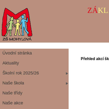
ZÁ
KL
Úvodní stránka
Přehled akcí š
Aktuality
Školní rok 2025/26
Naše škola
Naše třídy
Naše akce