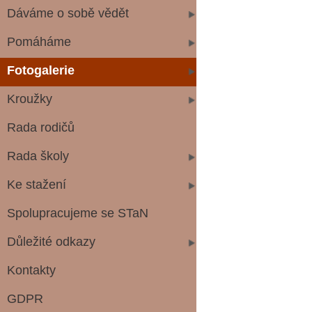
Dáváme o sobě vědět
Pomáháme
Fotogalerie
Kroužky
Rada rodičů
Rada školy
Ke stažení
Spolupracujeme se STaN
Důležité odkazy
Kontakty
GDPR