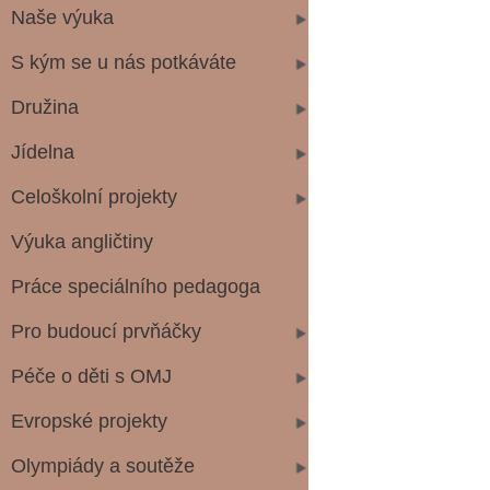
Naše výuka
S kým se u nás potkáváte
Družina
Jídelna
Celoškolní projekty
Výuka angličtiny
Práce speciálního pedagoga
Pro budoucí prvňáčky
Péče o děti s OMJ
Evropské projekty
Olympiády a soutěže