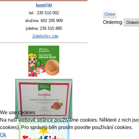
kont@kt
tel.: 235 510 002
Close
družina: 602 205 909
Ordering
jídelna: 235 515 885
Jídelníčky zde
We use cookies
Na naší webové stránce používáme cookies. Některé z nich jsou 
cookies). Pro správný běh prosím povolte používání cookies.
Ok