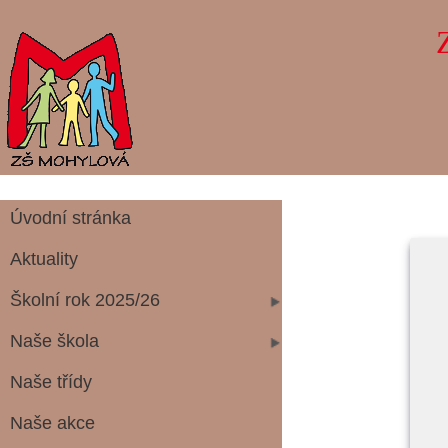
Úvodní stránka
Aktuality
Školní rok 2025/26
Naše škola
Naše třídy
Naše akce