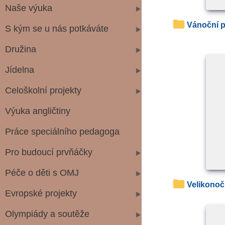
Naše výuka
Vánoční
S kým se u nás potkáváte
Družina
Jídelna
Celoškolní projekty
Výuka angličtiny
Práce speciálního pedagoga
Pro budoucí prvňáčky
Péče o děti s OMJ
Velikono
Evropské projekty
Olympiády a soutěže