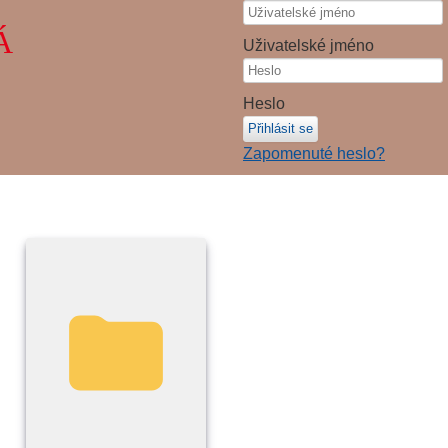
Á
Uživatelské jméno
Heslo
Přihlásit se
Zapomenuté heslo?