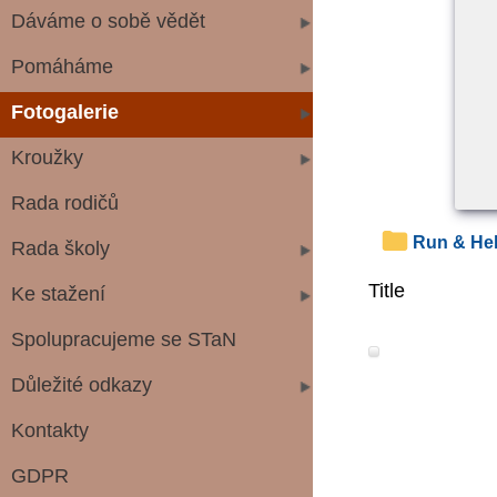
Dáváme o sobě vědět
Pomáháme
Fotogalerie
Kroužky
Rada rodičů
Run & He
Rada školy
Title
Ke stažení
Spolupracujeme se STaN
Důležité odkazy
Kontakty
GDPR