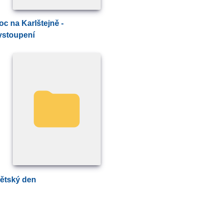
ystoupení
Dětský den