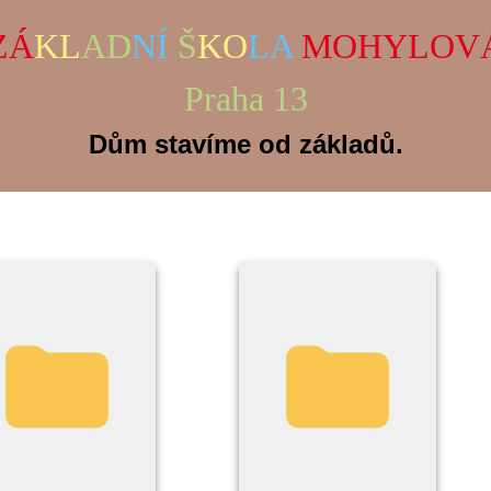
ZÁ
KL
AD
NÍ
Š
KO
LA
MOHYLOV
Praha 13
Dům stavíme od základů.