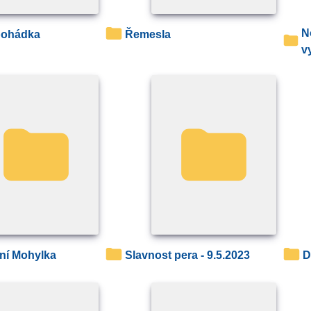
Noc na Karlštejně -
 pohádka
Řemesla
v
ční Mohylka
Slavnost pera - 9.5.2023