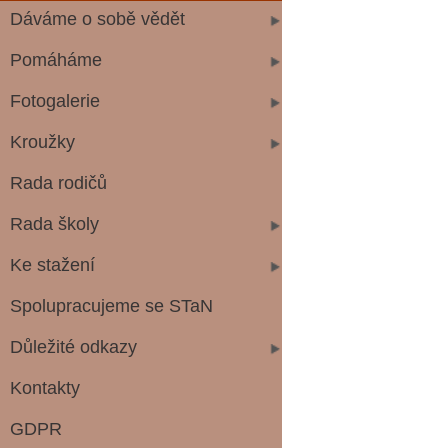
Dáváme o sobě vědět
Pomáháme
Fotogalerie
Kroužky
Rada rodičů
Rada školy
Ke stažení
Spolupracujeme se STaN
Důležité odkazy
Kontakty
GDPR