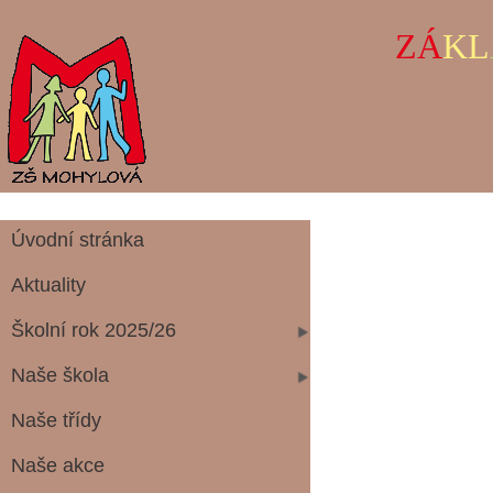
ZÁ
KL
Úvodní stránka
Aktuality
asis
Školní rok 2025/26
Naše škola
Naše třídy
Naše akce