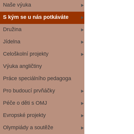
Naše výuka
S kým se u nás potkáváte
Družina
Jídelna
Celoškolní projekty
Výuka angličtiny
Práce speciálního pedagoga
Pro budoucí prvňáčky
Péče o děti s OMJ
Evropské projekty
Olympiády a soutěže