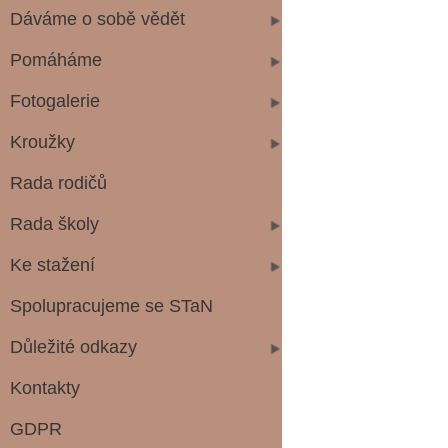
Dáváme o sobě vědět
Pomáháme
Fotogalerie
Kroužky
Rada rodičů
Rada školy
Ke stažení
Spolupracujeme se STaN
Důležité odkazy
Kontakty
GDPR