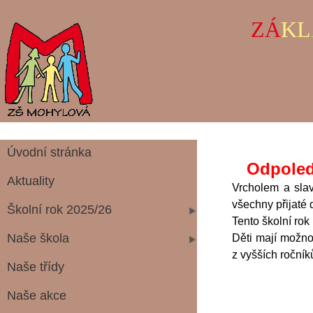
ZÁ
KL
Úvodní stránka
Odpoled
Aktuality
Vrcholem a sla
všechny přijaté d
Školní rok 2025/26
Tento školní ro
Naše škola
Děti mají možno
z vyšších ročník
Naše třídy
Naše akce