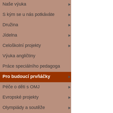
Naše výuka
S kým se u nás potkáváte
Družina
Jídelna
Celoškolní projekty
Výuka angličtiny
Práce speciálního pedagoga
Pro budoucí prvňáčky
Péče o děti s OMJ
Evropské projekty
Olympiády a soutěže