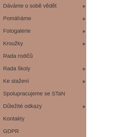
Dáváme o sobě vědět
Pomáháme
Fotogalerie
Kroužky
Rada rodičů
Rada školy
Ke stažení
Spolupracujeme se STaN
Důležité odkazy
Kontakty
GDPR