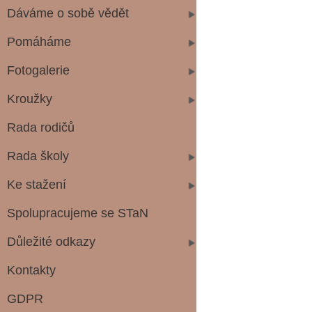
Dáváme o sobě vědět
Pomáháme
Fotogalerie
Kroužky
Rada rodičů
Rada školy
Ke stažení
Spolupracujeme se STaN
Důležité odkazy
Kontakty
GDPR