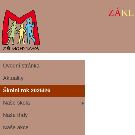
ZÁ
KL
Úvodní stránka
Aktuality
Školní rok 2025/26
Naše škola
Naše třídy
Naše akce