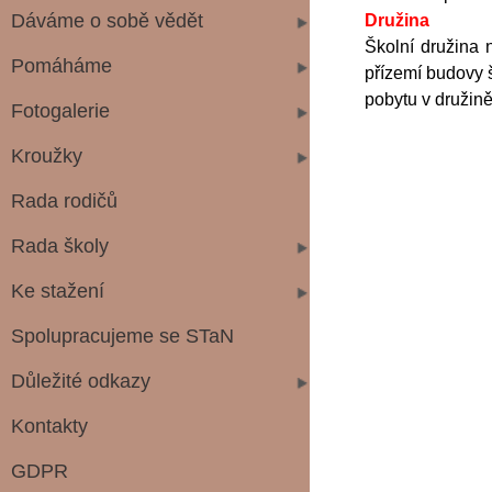
Dáváme o sobě vědět
Družina
Školní družina 
Pomáháme
přízemí budovy š
pobytu v družin
Fotogalerie
Kroužky
Rada rodičů
Rada školy
Ke stažení
Spolupracujeme se STaN
Důležité odkazy
Kontakty
GDPR