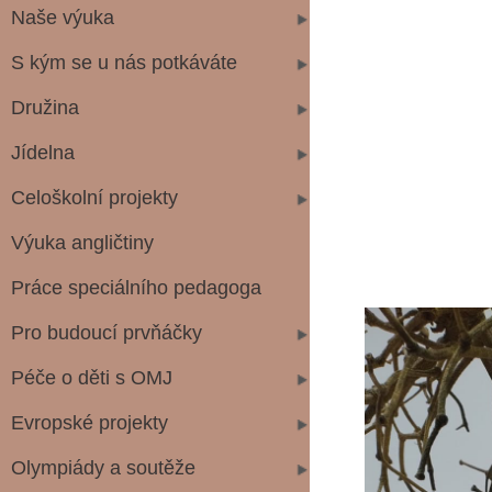
Naše výuka
S kým se u nás potkáváte
Družina
Jídelna
Celoškolní projekty
Výuka angličtiny
Práce speciálního pedagoga
Pro budoucí prvňáčky
Péče o děti s OMJ
Evropské projekty
Olympiády a soutěže