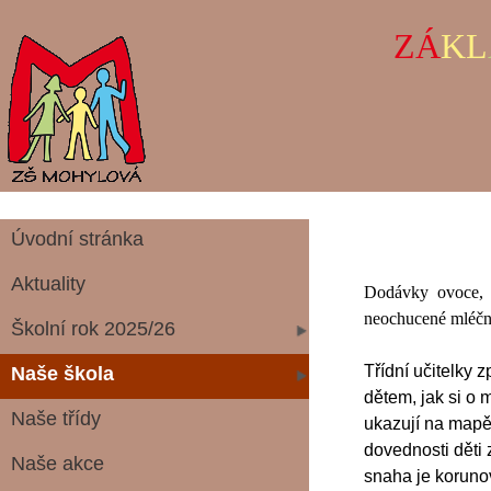
ZÁ
KL
Úvodní stránka
Aktuality
Dodávky ovoce, z
neochucené mléčn
Školní rok 2025/26
Třídní učitelky
Naše škola
dětem, jak si o
Naše třídy
ukazují na mapě,
dovednosti děti 
Naše akce
snaha je koruno