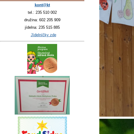
kont@kt
tel.: 235 510 002
družina: 602 205 909
jídelna: 235 515 885
Jídelníčky zde