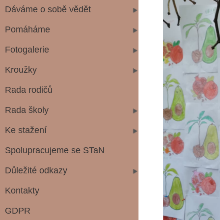
Dáváme o sobě vědět
Pomáháme
Fotogalerie
Kroužky
Rada rodičů
Rada školy
Ke stažení
Spolupracujeme se STaN
Důležité odkazy
Kontakty
GDPR