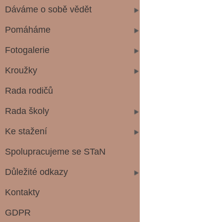
Dáváme o sobě vědět
Pomáháme
Fotogalerie
Kroužky
Rada rodičů
Rada školy
Ke stažení
Spolupracujeme se STaN
Důležité odkazy
Kontakty
GDPR