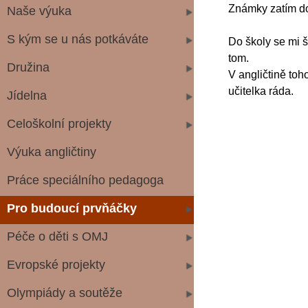
Známky zatím dob
Naše výuka
S kým se u nás potkáváte
Do školy se mi š
tom.
Družina
V angličtině toh
učitelka ráda.
Jídelna
Celoškolní projekty
Výuka angličtiny
Práce speciálního pedagoga
Pro budoucí prvňáčky
Péče o děti s OMJ
Evropské projekty
Olympiády a soutěže