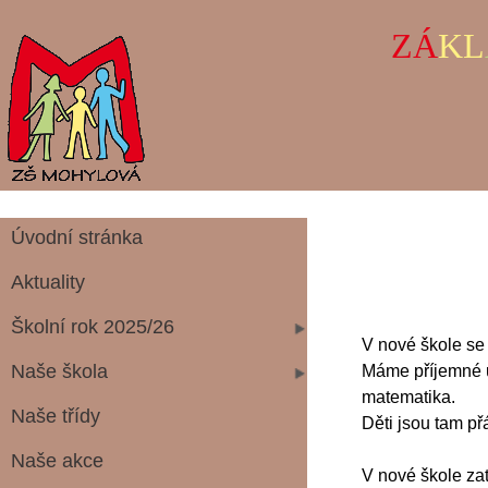
ZÁ
KL
Úvodní stránka
Aktuality
Školní rok 2025/26
V nové škole se 
Naše škola
Máme příjemné u
matematika.
Naše třídy
Děti jsou tam př
Naše akce
V nové škole zat