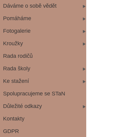
Dáváme o sobě vědět
Pomáháme
Fotogalerie
Kroužky
Rada rodičů
Rada školy
Ke stažení
Spolupracujeme se STaN
Důležité odkazy
Kontakty
GDPR