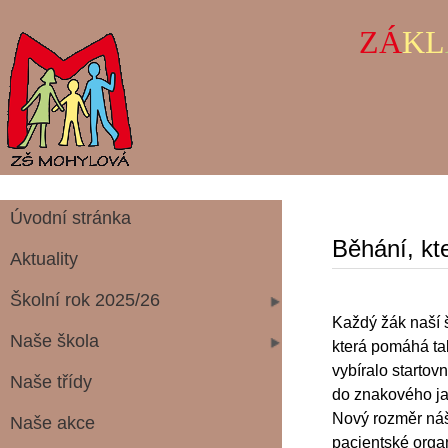
ZÁ
KL
Úvodní stránka
Běhání, k
Aktuality
Školní rok 2025/26
Každý žák naší 
Naše škola
která pomáhá tak
vybíralo starto
Naše třídy
do znakového jaz
Nový rozměr náš 
Naše akce
pacientské organ