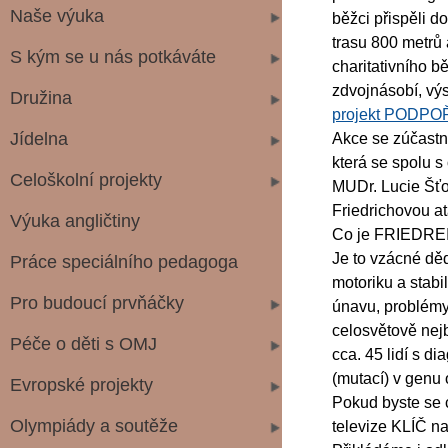
Naše výuka
běžci přispěli d
trasu 800 metrů 
S kým se u nás potkáváte
charitativního 
zdvojnásobí, výs
Družina
projekt PODP
Jídelna
Akce se zúčastni
která se spolu s
Celoškolní projekty
MUDr. Lucie Šťo
Friedrichovou at
Výuka angličtiny
Co je FRIEDR
Je to vzácné dě
Práce speciálního pedagoga
motoriku a stabil
Pro budoucí prvňáčky
únavu, problémy
celosvětově nejb
Péče o děti s OMJ
cca. 45 lidí s d
(mutací) v genu
Evropské projekty
Pokud byste se 
Olympiády a soutěže
televize KLÍČ 