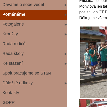
Přikládáme i odk
Dáváme o sobě vědět
Mohylová jen tak
poslat ji do ČT
Pomáháme
Děkujeme všem, 
Fotogalerie
Kroužky
Rada rodičů
Rada školy
Ke stažení
Spolupracujeme se STaN
Důležité odkazy
Kontakty
GDPR