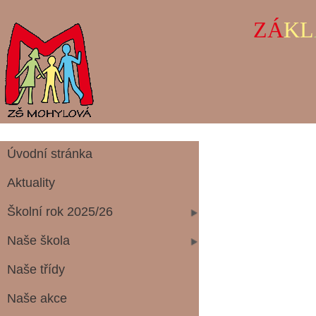
ZÁ
KL
Úvodní stránka
Aktuality
Školní rok 2025/26
Naše škola
Naše třídy
Naše akce