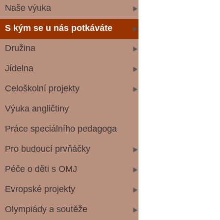
Naše výuka
S kým se u nás potkáváte
Družina
asistentk
Jídelna
Celoškolní projekty
Výuka angličtiny
Práce speciálního pedagoga
Pro budoucí prvňáčky
Péče o děti s OMJ
Evropské projekty
Olympiády a soutěže