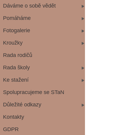
Dáváme o sobě vědět
Pomáháme
Fotogalerie
Kroužky
Rada rodičů
Rada školy
Ke stažení
Spolupracujeme se STaN
Důležité odkazy
Kontakty
GDPR