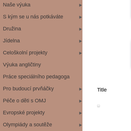
Naše výuka
S kým se u nás potkáváte
Družina
Jídelna
Celoškolní projekty
Výuka angličtiny
Práce speciálního pedagoga
Pro budoucí prvňáčky
Title
Péče o děti s OMJ
Evropské projekty
Olympiády a soutěže