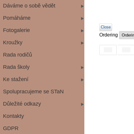
Dáváme o sobě vědět
Pomáháme
Close
Fotogalerie
Ordering
Kroužky
Rada rodičů
Rada školy
Ke stažení
Spolupracujeme se STaN
Důležité odkazy
Kontakty
GDPR