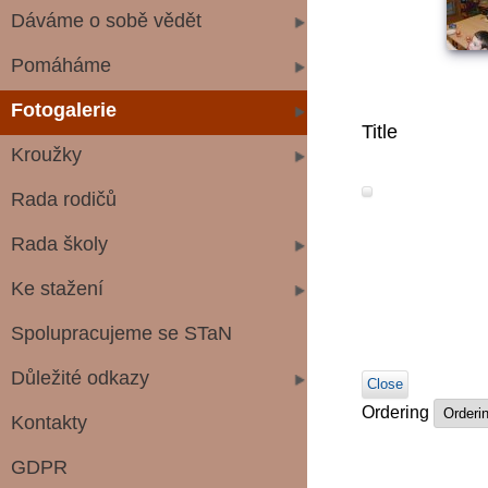
Dáváme o sobě vědět
Pomáháme
Fotogalerie
Title
Kroužky
Rada rodičů
Rada školy
Ke stažení
Spolupracujeme se STaN
Důležité odkazy
Close
Ordering
Kontakty
GDPR