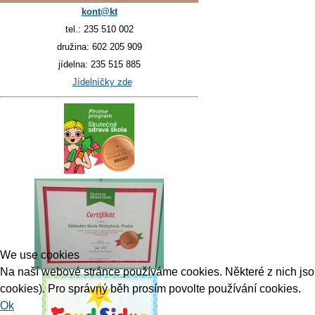
kont@kt
tel.: 235 510 002
družina: 602 205 909
jídelna: 235 515 885
Jídelníčky zde
We use cookies
Na naší webové stránce používáme cookies. Některé z nich jsou 
cookies). Pro správný běh prosím povolte používání cookies.
Ok