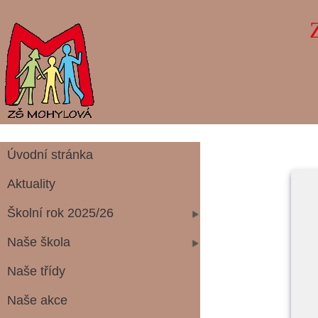
Úvodní stránka
Aktuality
Školní rok 2025/26
Naše škola
Naše třídy
Naše akce