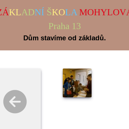
ZÁ
KL
AD
NÍ
Š
KO
LA
MOHYLOV
Praha 13
Dům stavíme od základů.