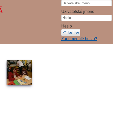
Á
Uživatelské jméno
Heslo
Přihlásit se
Zapomenuté heslo?