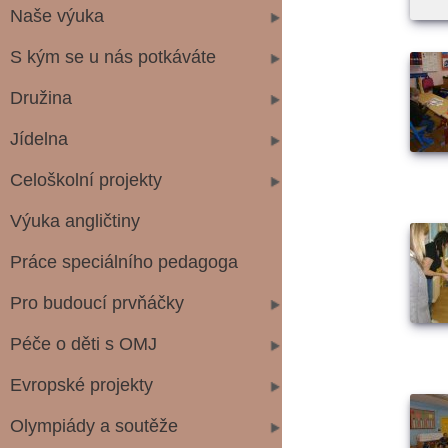
Naše výuka
S kým se u nás potkáváte
Družina
Jídelna
Celoškolní projekty
Výuka angličtiny
Práce speciálního pedagoga
Pro budoucí prvňáčky
Péče o děti s OMJ
Evropské projekty
Olympiády a soutěže