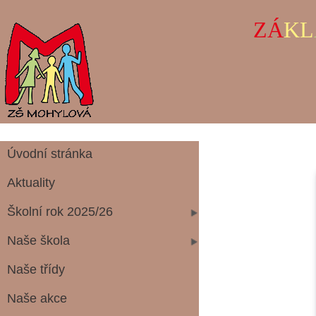
ZÁ
KL
Úvodní stránka
Aktuality
Školní rok 2025/26
Naše škola
Naše třídy
Naše akce