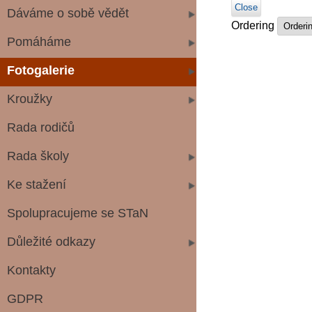
Close
Dáváme o sobě vědět
Ordering
Pomáháme
Fotogalerie
Kroužky
Rada rodičů
Rada školy
Ke stažení
Spolupracujeme se STaN
Důležité odkazy
Kontakty
GDPR