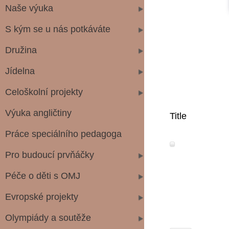
Naše výuka
S kým se u nás potkáváte
Družina
Jídelna
Celoškolní projekty
Výuka angličtiny
Title
Práce speciálního pedagoga
Pro budoucí prvňáčky
Péče o děti s OMJ
Evropské projekty
Olympiády a soutěže