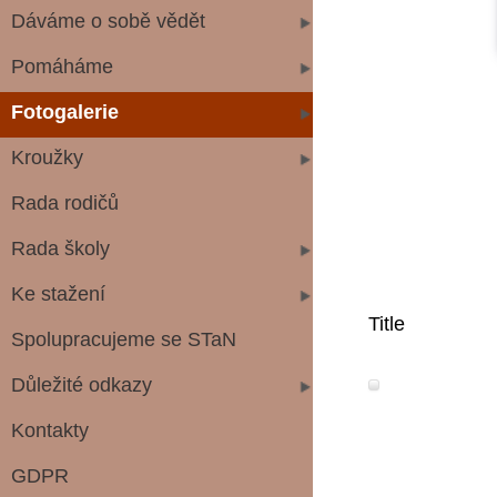
Dáváme o sobě vědět
Pomáháme
Fotogalerie
Kroužky
Rada rodičů
Rada školy
Ke stažení
Title
Spolupracujeme se STaN
Důležité odkazy
Kontakty
GDPR