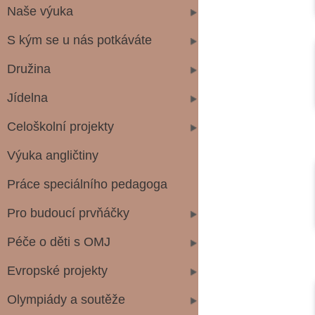
Naše výuka
S kým se u nás potkáváte
Družina
Jídelna
Celoškolní projekty
Výuka angličtiny
Práce speciálního pedagoga
Pro budoucí prvňáčky
Péče o děti s OMJ
Evropské projekty
Olympiády a soutěže