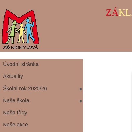
ZÁ
KL
Úvodní stránka
Aktuality
Školní rok 2025/26
Naše škola
Naše třídy
Naše akce