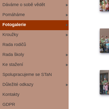
Dáváme o sobě vědět
Pomáháme
Fotogalerie
Kroužky
Rada rodičů
Rada školy
Ke stažení
Spolupracujeme se STaN
Důležité odkazy
Kontakty
GDPR