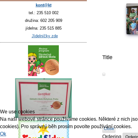
kont@kt
tel.: 235 510 002
družina: 602 205 909
jídelna: 235 515 885
Jídelníčky zde
Title
We use cookies
Na naší webové stránce používáme cookies. Některé z nich jsou 
cookies). Pro správný běh prosím povolte používání cookies.
Close
Ok
Ordering