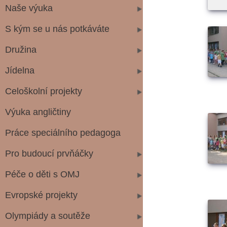
Naše výuka
S kým se u nás potkáváte
Družina
Jídelna
Celoškolní projekty
Výuka angličtiny
Práce speciálního pedagoga
Pro budoucí prvňáčky
Péče o děti s OMJ
Evropské projekty
Olympiády a soutěže