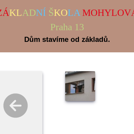
ZÁ
KL
AD
NÍ
Š
KO
LA
MOHYLOV
Praha 13
Dům stavíme od základů.