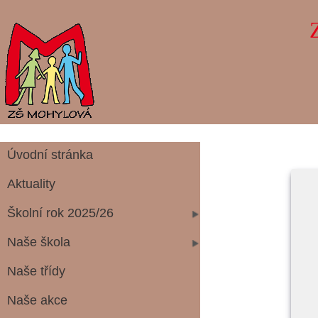
Úvodní stránka
Aktuality
Školní rok 2025/26
Naše škola
Naše třídy
Naše akce