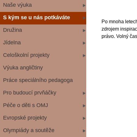
Naše výuka
asis
S kým se u nás potkáváte
Po mnoha letech 
zdrojem inspirac
Družina
právo. Volný čas 
Jídelna
Celoškolní projekty
Výuka angličtiny
Práce speciálního pedagoga
Pro budoucí prvňáčky
Péče o děti s OMJ
Evropské projekty
Olympiády a soutěže