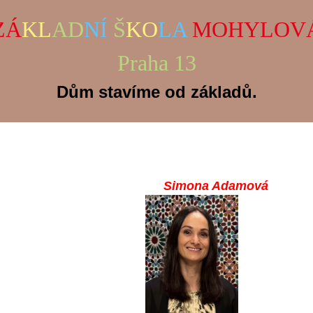
ZÁ
KL
AD
NÍ
Š
KO
LA
MOHYLOV
Praha 13
Dům stavíme od základů.
Simona Adamová