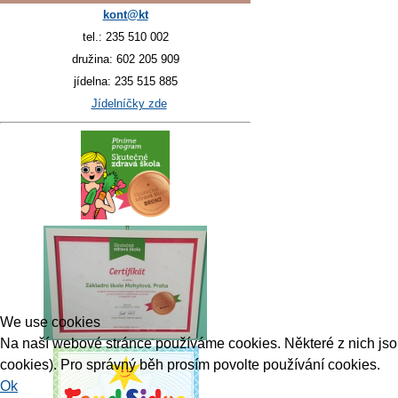
kont@kt
tel.: 235 510 002
družina: 602 205 909
jídelna: 235 515 885
Jídelníčky zde
We use cookies
Na naší webové stránce používáme cookies. Některé z nich jsou 
cookies). Pro správný běh prosím povolte používání cookies.
Ok