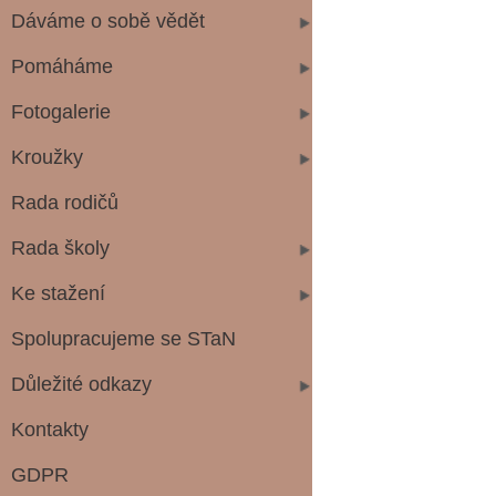
Dáváme o sobě vědět
Pomáháme
Fotogalerie
Kroužky
Rada rodičů
Rada školy
Ke stažení
Spolupracujeme se STaN
Důležité odkazy
Kontakty
GDPR