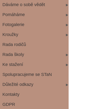
Dáváme o sobě vědět
Pomáháme
Fotogalerie
Kroužky
Rada rodičů
Rada školy
Ke stažení
Spolupracujeme se STaN
Důležité odkazy
Kontakty
GDPR