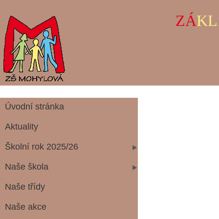
ZÁ
KL
Úvodní stránka
Aktuality
Školní rok 2025/26
Naše škola
Naše třídy
Naše akce