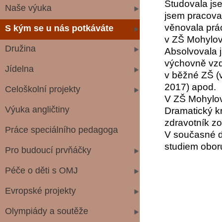
Studovala js
Naše výuka
jsem pracova
věnovala prá
S kým se u nás potkáváte
v ZŠ Mohylov
Družina
Absolvovala 
výchovně vzdě
Jídelna
v běžné ZŠ (v
2017) apod.
Celoškolní projekty
V ZŠ Mohylov
Výuka angličtiny
Dramatický kr
zdravotník zo
Práce speciálního pedagoga
V současné do
studiem oboru
Pro budoucí prvňáčky
Péče o děti s OMJ
Evropské projekty
Olympiády a soutěže